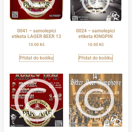
0041 – samolepicí
0024 – samolepicí
etiketa LAGER BEER 13
etiketa KINGPIN
10.00
Kč
10.00
Kč
Přidat do košíku
Přidat do košíku