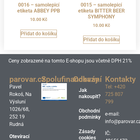
0016 – samolepicí
0015 – samolepicí
etiketa ABBEY PPB
etiketa BITTER BEER
SYMPHONY
10.00
Kč
10.00
Kč
Přidat do košíku
Přidat do košíku
Ceny zobrazené na tomto E-shopu jsou včetně DPH 21%
parovar.cz
Spolufinancování
Odkazy
Kontakty
Pavel
Tel: +420
Jak
Rokoš, Na
725 807
nakoupit?
Výsluní
799
1026/68,
Obchodní
e-mail:
252 19
podmínky
info@parovar.c
Rudná
Zásady
IČ:
Otevírací
cookies