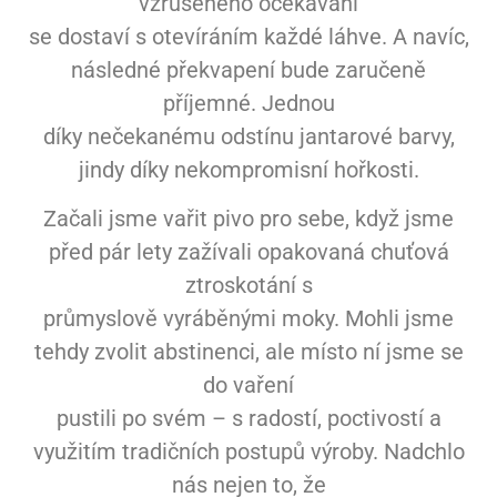
vzrušeného očekávání
se dostaví s otevíráním každé láhve. A navíc,
následné překvapení bude zaručeně
příjemné. Jednou
díky nečekanému odstínu jantarové barvy,
jindy díky nekompromisní hořkosti.
Začali jsme vařit pivo pro sebe, když jsme
před pár lety zažívali opakovaná chuťová
ztroskotání s
průmyslově vyráběnými moky. Mohli jsme
tehdy zvolit abstinenci, ale místo ní jsme se
do vaření
pustili po svém – s radostí, poctivostí a
využitím tradičních postupů výroby. Nadchlo
nás nejen to, že