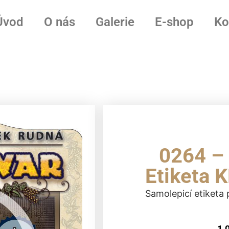
Úvod
O nás
Galerie
E-shop
Ko
0264 –
Etiketa
Samolepicí etiket
1