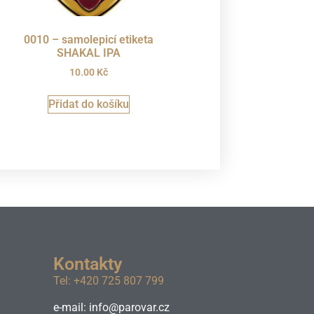
0010 – samolepicí etiketa
SHAKAL IPA
10.00
Kč
Přidat do košíku
Kontakty
Tel: +420 725 807 799
e-mail: info@parovar.cz