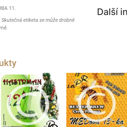
UBA 11.
Další 
í. Skutečná etiketa se může drobně
rně.
ukty