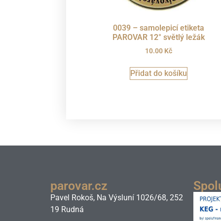
0039 – samolepicí etiketa
PAROVAR 12° světlý ležák
10.00
Kč
Přidat do košíku
parovar.cz
Spol
Pavel Rokoš, Na Výsluní 1026/68, 252
19 Rudná