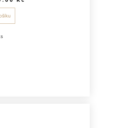
ošíku
ks