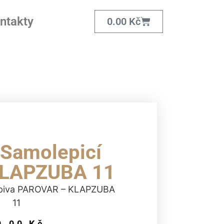
ntakty
0.00
Kč
 Samolepicí
 KLAPZUBA 11
a piva PAROVAR – KLAPZUBA
11
0.00
Kč