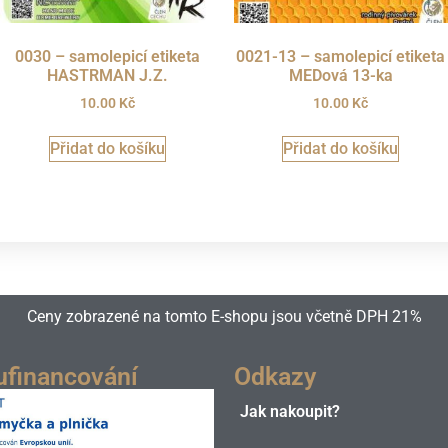
0030 – samolepicí etiketa
0021-13 – samolepicí etiketa
HASTRMAN J.Z.
MEDová 13-ka
10.00
Kč
10.00
Kč
Přidat do košíku
Přidat do košíku
Ceny zobrazené na tomto E-shopu jsou včetně DPH 21%
ufinancování
Odkazy
Jak nakoupit?