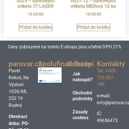
0025 – samolepicí
0021-12 – samolepicí
etiketa 77 LAGER
etiketa MEDová 12-ka
10.00
Kč
10.00
Kč
Přidat do košíku
Přidat do košíku
Ceny zobrazené na tomto E-shopu jsou včetně DPH 21%
parovar.cz
Spolufinancování
Odkazy
Kontakty
Pavel
Tel: +420
Jak
Rokoš, Na
725 807
nakoupit?
Výsluní
799
1026/68,
Obchodní
e-mail:
252 19
podmínky
info@parovar.c
Rudná
Zásady
IČ:
Otevírací
cookies
49656473
doba: PO-