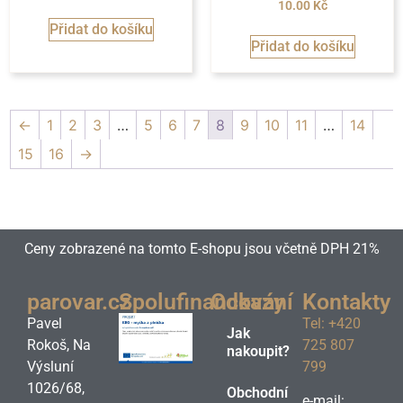
10.00
Kč
Přidat do košíku
Přidat do košíku
←
1
2
3
…
5
6
7
8
9
10
11
…
14
15
16
→
Ceny zobrazené na tomto E-shopu jsou včetně DPH 21%
parovar.cz
Spolufinancování
Odkazy
Kontakty
Pavel
Tel: +420
Jak
Rokoš, Na
725 807
nakoupit?
Výsluní
799
1026/68,
Obchodní
e-mail: