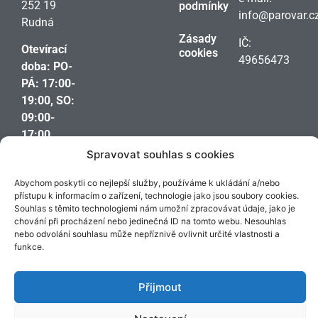
252 19
podmínky
info@parovar.c
Rudná
Zásady
IČ:
Otevírací
cookies
49656473
doba: PO-
PÁ: 17:00-
19:00, SO:
09:00-
17:00,
nebo po
Spravovat souhlas s cookies
telefonické
Abychom poskytli co nejlepší služby, používáme k ukládání a/nebo
domluvě,
přístupu k informacím o zařízení, technologie jako jsou soubory cookies.
skoro
Souhlas s těmito technologiemi nám umožní zpracovávat údaje, jako je
kdykoliv.
chování při procházení nebo jedinečná ID na tomto webu. Nesouhlas
nebo odvolání souhlasu může nepříznivě ovlivnit určité vlastnosti a
funkce.
Přijmout
© 2017 – 2026 | parovar.cz